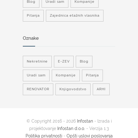
Blog
Uradi sam
Kompanije
Pitanja
Zajednica etažnih vlasnika
Oznake
Nekretnine
E-ZEV
Blog
Uradi sam
Kompanije
Pitanja
RENOVATOR
Knjigovodstvo
ARHI
© Copyright 2016 - 2026
Infostan
- Izrada i
projektovanje
Infostan d.o.o.
- Verzija 1.3
Politika privatnosti
-
Opšti uslovi poslovanja