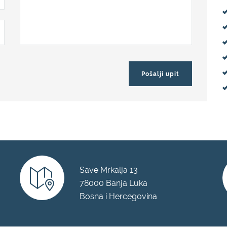
Save Mrkalja 13
78000 Banja Luka
Bosna i Hercegovina