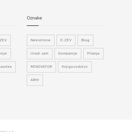
Oznake
-ZEV
Nekretnine
E-ZEV
Blog
nije
Uradi sam
Kompanije
Pitanja
lasnika
RENOVATOR
Knjigovodstvo
ARHI