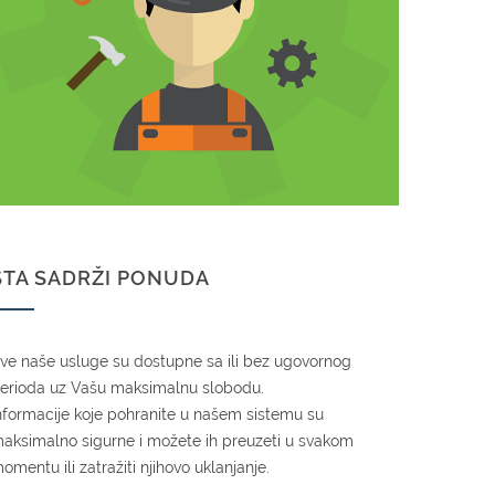
ŠTA SADRŽI PONUDA
ve naše usluge su dostupne sa ili bez ugovornog
erioda uz Vašu maksimalnu slobodu.
nformacije koje pohranite u našem sistemu su
aksimalno sigurne i možete ih preuzeti u svakom
omentu ili zatražiti njihovo uklanjanje.