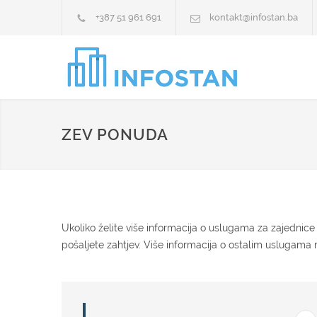
+387 51 961 691
kontakt@infostan.ba
ZEV PONUDA
Ukoliko želite više informacija o uslugama za zajednice
pošaljete zahtjev. Više informacija o ostalim uslugama