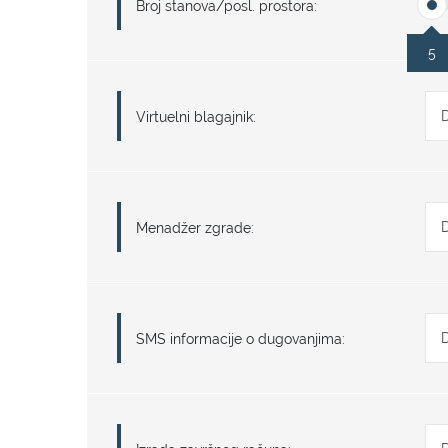
Broj stanova/posl. prostora:
5
Virtuelni blagajnik:
Menadžer zgrade:
SMS informacije o dugovanjima: