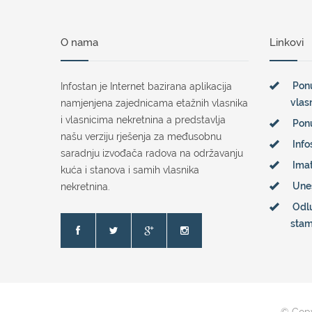
O nama
Linkovi
Ponu
Infostan je Internet bazirana aplikacija
vlas
namjenjena zajednicama etažnih vlasnika
i vlasnicima nekretnina a predstavlja
Pon
našu verziju rješenja za međusobnu
Info
saradnju izvođača radova na održavanju
Imat
kuća i stanova i samih vlasnika
Une
nekretnina.
Odl
sta