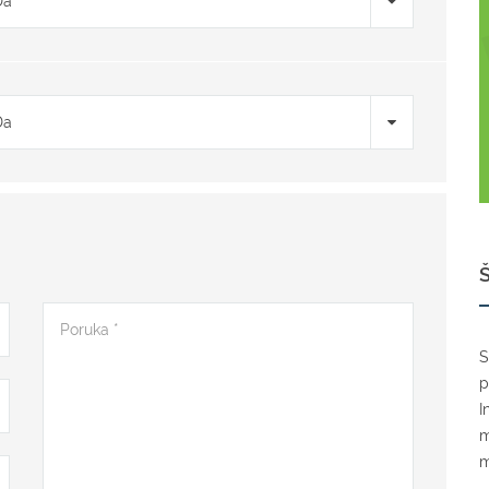
Da
Da
S
p
I
m
m