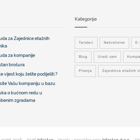
Kategorije
da za Zajednice etažnih
Tenderi
Nekretnine
E
nika
uda za kompanije
Blog
Uradi sam
Kompa
stan brošura
Pitanja
Zajednica etažnih v
e vijest koju želite podijeliti ?
site Vašu kompaniju u bazu
uka o kućnom redu u
mbenim zgradama