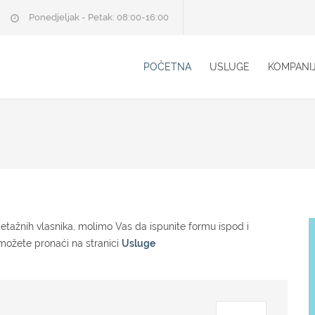
Ponedjeljak - Petak: 08:00-16:00
POČETNA
USLUGE
KOMPANI
 etažnih vlasnika, molimo Vas da ispunite formu ispod i
 možete pronaći na stranici
Usluge