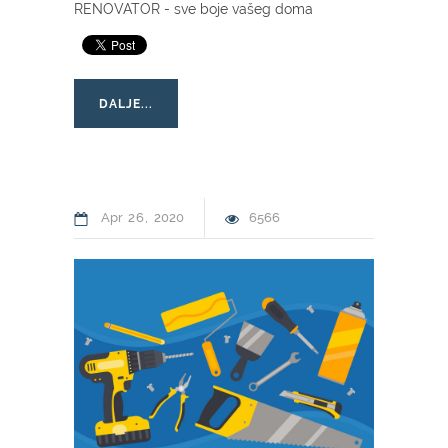
RENOVATOR - sve boje vašeg doma
DALJE...
Apr
26
2020
6566