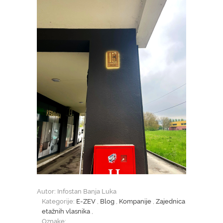
Autor: Infostan Banja Luka
Kategorije:
E-ZEV
,
Blog
,
Kompanije
,
Zajednica
etažnih vlasnika
,
Oznake: