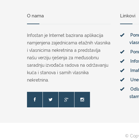
O nama
Linkovi
Ponu
Infostan je Internet bazirana aplikacija
vlas
namjenjena zajednicama etažnih vlasnika
i vlasnicima nekretnina a predstavlja
Pon
našu verziju rješenja za međusobnu
Info
saradnju izvođača radova na održavanju
Imat
kuća i stanova i samih vlasnika
Une
nekretnina.
Odl
sta
© Copy