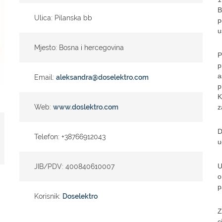
B
Ulica: Pilanska bb
p
u
Mjesto: Bosna i hercegovina
P
p
a
Email:
aleksandra@doselektro.com
p
K
Web:
www.doslektro.com
z
D
Telefon: +38766912043
u
U
JIB/PDV: 400840610007
o
p
Korisnik:
Doselektro
Z
ci