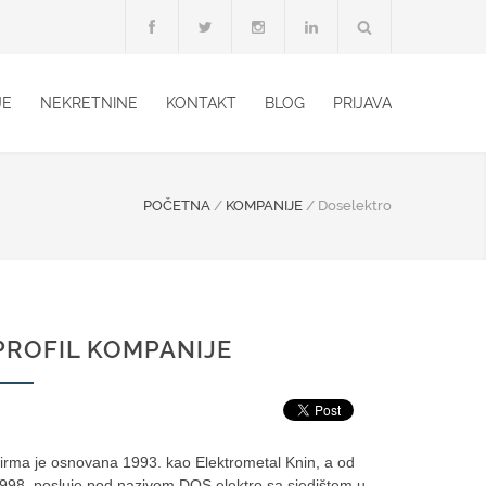
JE
NEKRETNINE
KONTAKT
BLOG
PRIJAVA
POČETNA
/
KOMPANIJE
/
Doselektro
PROFIL KOMPANIJE
irma je osnovana 1993. kao Elektrometal Knin, a od
998. posluje pod nazivom DOS elektro sa sjedištem u