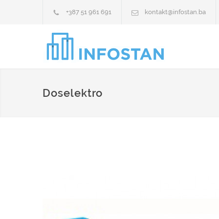
+387 51 961 691
kontakt@infostan.ba
Doselektro