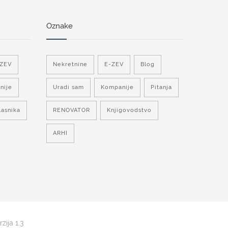
Oznake
-ZEV
Nekretnine
E-ZEV
Blog
nije
Uradi sam
Kompanije
Pitanja
lasnika
RENOVATOR
Knjigovodstvo
ARHI
zija 1.3