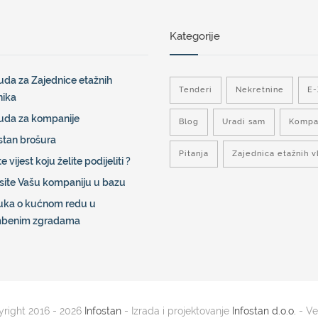
Kategorije
da za Zajednice etažnih
Tenderi
Nekretnine
E
nika
uda za kompanije
Blog
Uradi sam
Kompa
stan brošura
Pitanja
Zajednica etažnih v
e vijest koju želite podijeliti ?
site Vašu kompaniju u bazu
uka o kućnom redu u
mbenim zgradama
right 2016 - 2026
Infostan
- Izrada i projektovanje
Infostan d.o.o.
- Ver