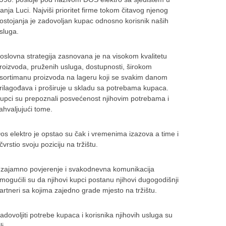
anja Luci. Najviši prioritet firme tokom čitavog njenog
ostojanja je zadovoljan kupac odnosno korisnik naših
sluga.
oslovna strategija zasnovana je na visokom kvalitetu
roizvoda, pruženih usluga, dostupnosti, širokom
sortimanu proizvoda na lageru koji se svakim danom
rilagođava i proširuje u skladu sa potrebama kupaca.
upci su prepoznali posvećenost njihovim potrebama i
ahvaljujući tome.
os elektro je opstao su čak i vremenima izazova a time i
čvrstio svoju poziciju na tržištu.
zajamno povjerenje i svakodnevna komunikacija
mogućili su da njihovi kupci postanu njihovi dugogodišnji
artneri sa kojima zajedno grade mjesto na tržištu.
adovoljiti potrebe kupaca i korisnika njihovih usluga su
lj...