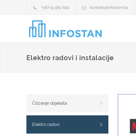
+387 51 961 691
kontakt@infostan.ba
Elektro radovi i instalacije
Čišćenje objekata
Elektro radovi