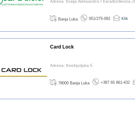
Adresa: Kralja Aleksandra I Karađorđevića 2
051/275-082
Klik
Banja Luka
Card Lock
Adresa: Knežpoljska 5
+387 65 861-432
78000 Banja Luka