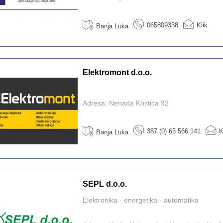
065809338
Klik
Banja Luka
Elektromont d.o.o.
Adresa: Nenada Kostića 92
387 (0) 65 566 141
K
Banja Luka
SEPL d.o.o.
Elektronika - energetika - automatika