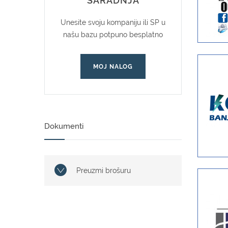
SARADNJA
Unesite svoju kompaniju ili SP u
našu bazu potpuno besplatno
MOJ NALOG
Dokumenti
Preuzmi brošuru