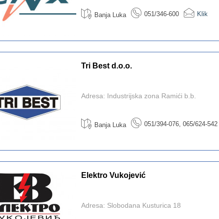
051/346-600
Klik
Banja Luka
Tri Best d.o.o.
Adresa: Industrijska zona Ramići b.b.
051/394-076, 065/624-542
Banja Luka
Elektro Vukojević
Adresa: Slobodana Kusturica 18