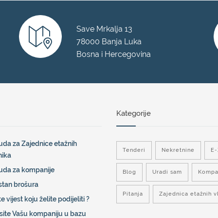
Save Mrkalja 13
78000 Banja Luka
Bosna i Hercegovina
Kategorije
da za Zajednice etažnih
Tenderi
Nekretnine
E
nika
uda za kompanije
Blog
Uradi sam
Kompa
stan brošura
Pitanja
Zajednica etažnih v
e vijest koju želite podijeliti ?
site Vašu kompaniju u bazu