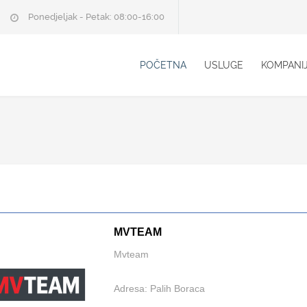
Ponedjeljak - Petak: 08:00-16:00
POČETNA
USLUGE
KOMPANI
MVTEAM
Mvteam
Adresa: Palih Boraca