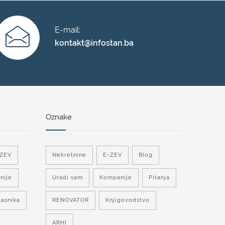
E-mail:
kontakt@infostan.ba
Oznake
-ZEV
Nekretnine
E-ZEV
Blog
nije
Uradi sam
Kompanije
Pitanja
lasnika
RENOVATOR
Knjigovodstvo
ARHI