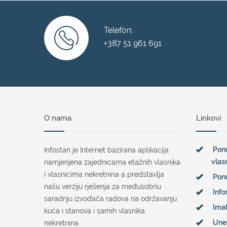
Telefon:
+387 51 961 691
O nama
Linkovi
Ponu
Infostan je Internet bazirana aplikacija
vlas
namjenjena zajednicama etažnih vlasnika
i vlasnicima nekretnina a predstavlja
Pon
našu verziju rješenja za međusobnu
Info
saradnju izvođača radova na održavanju
Imat
kuća i stanova i samih vlasnika
Une
nekretnina.