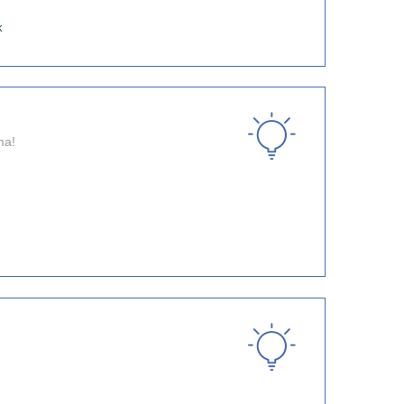
k
ma!