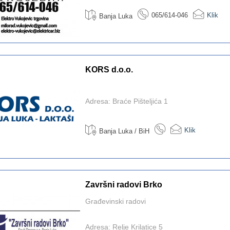
065/614-046
Klik
Banja Luka
KORS d.o.o.
Adresa: Braće Pišteljića 1
Klik
Banja Luka / BiH
Završni radovi Brko
Građevinski radovi
Adresa: Relje Krilatice 5