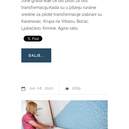
zone grada koje će biti piloti za ovu
transformaciju.Kada su u pitanju ruralne
sredine za pilote transformacije izabrani su
Karanovac, Krupa na Vrbasu, Bočac,
Ljubačevo, Krmine, Agino selo.
DALJE...
Jun
08
2020
1689