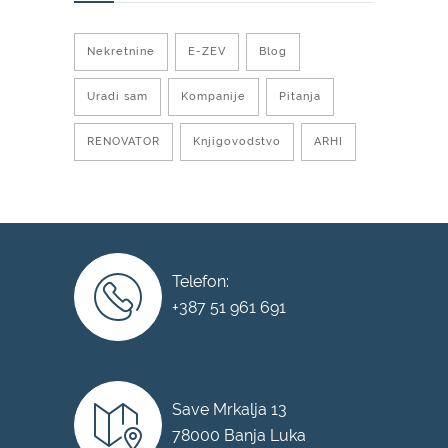
Nekretnine
E-ZEV
Blog
Uradi sam
Kompanije
Pitanja
RENOVATOR
Knjigovodstvo
ARHI
Telefon:
+387 51 961 691
Save Mrkalja 13
78000 Banja Luka