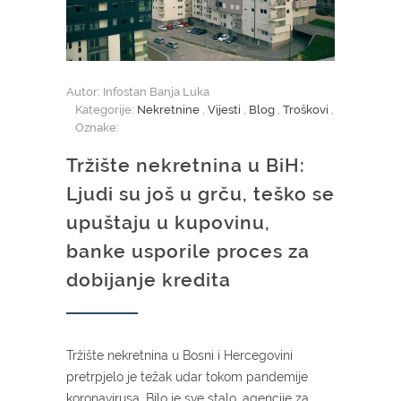
Autor: Infostan Banja Luka
Kategorije:
Nekretnine
,
Vijesti
,
Blog
,
Troškovi
,
Oznake:
Tržište nekretnina u BiH:
Ljudi su još u grču, teško se
upuštaju u kupovinu,
banke usporile proces za
dobijanje kredita
Tržište nekretnina u Bosni i Hercegovini
pretrpjelo je težak udar tokom pandemije
koronavirusa. Bilo je sve stalo, agencije za