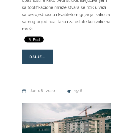
opasnosti, a kako tvrdi struka, isključivanjem
sa toplifikacione mreže stvara se rizik u vezi
sa bezbjednošću i kvalitetom grijanja, kako za
samog pojedinca, tako i za ostale korisnike na
mreži.
DALJE...
Jun
08
2020
1516