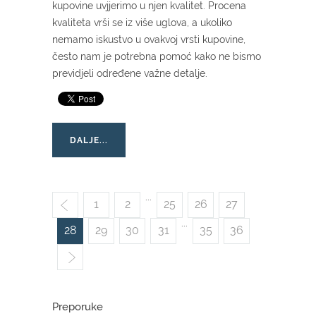
kupovine uvjjerimo u njen kvalitet. Procena
kvaliteta vrši se iz više uglova, a ukoliko
nemamo iskustvo u ovakvoj vrsti kupovine,
često nam je potrebna pomoć kako ne bismo
previdjeli određene važne detalje.
DALJE...
...
1
2
25
26
27
...
28
29
30
31
35
36
Preporuke