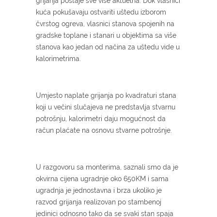
grijanja postaje sve više aktuelna. Dok vlasnici
kuća pokušavaju ostvariti uštedu izborom
čvrstog ogreva, vlasnici stanova spojenih na
gradske toplane i stanari u objektima sa više
stanova kao jedan od načina za uštedu vide u
kalorimetrima.
Umjesto naplate grijanja po kvadraturi stana
koji u večini slučajeva ne predstavlja stvarnu
potrošnju, kalorimetri daju mogućnost da
račun plaćate na osnovu stvarne potrošnje.
U razgovoru sa monterima, saznali smo da je
okvirna cijena ugradnje oko 650KM i sama
ugradnja je jednostavna i brza ukoliko je
razvod grijanja realizovan po stambenoj
jedinici odnosno tako da se svaki stan spaja