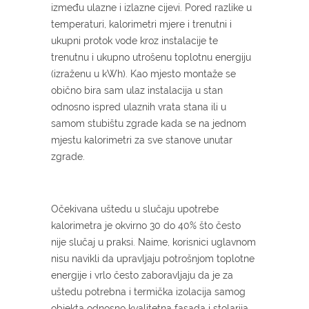
između ulazne i izlazne cijevi. Pored razlike u
temperaturi, kalorimetri mjere i trenutni i
ukupni protok vode kroz instalacije te
trenutnu i ukupno utrošenu toplotnu energiju
(izraženu u kWh). Kao mjesto montaže se
obično bira sam ulaz instalacija u stan
odnosno ispred ulaznih vrata stana ili u
samom stubištu zgrade kada se na jednom
mjestu kalorimetri za sve stanove unutar
zgrade.
Očekivana uštedu u slučaju upotrebe
kalorimetra je okvirno 30 do 40% što često
nije slučaj u praksi. Naime, korisnici uglavnom
nisu navikli da upravljaju potrošnjom toplotne
energije i vrlo često zaboravljaju da je za
uštedu potrebna i termička izolacija samog
objekta odnosno kvalitetna fasada i stolarija.