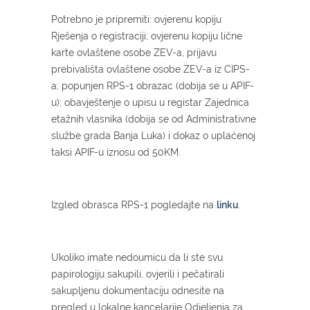
Potrebno je pripremiti: ovjerenu kopiju
Rješenja o registraciji; ovjerenu kopiju lične
karte ovlaštene osobe ZEV-a, prijavu
prebivališta ovlaštene osobe ZEV-a iz CIPS-
a; popunjen RPS-1 obrazac (dobija se u APIF-
u); obavještenje o upisu u registar Zajednica
etažnih vlasnika (dobija se od Administrativne
službe grada Banja Luka) i dokaz o uplaćenoj
taksi APIF-u iznosu od 50KM.
Izgled obrasca RPS-1 pogledajte na
linku
.
Ukoliko imate nedoumicu da li ste svu
papirologiju sakupili, ovjerili i pečatirali
sakupljenu dokumentaciju odnesite na
pregled u lokalne kancelarije Odjeljenja za