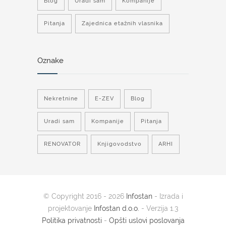
Blog
Uradi sam
Kompanije
Pitanja
Zajednica etažnih vlasnika
Oznake
Nekretnine
E-ZEV
Blog
Uradi sam
Kompanije
Pitanja
RENOVATOR
Knjigovodstvo
ARHI
© Copyright 2016 - 2026
Infostan
- Izrada i
projektovanje
Infostan d.o.o.
- Verzija 1.3
Politika privatnosti
-
Opšti uslovi poslovanja