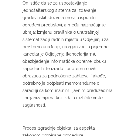
On ističe da se za uspostavljanje
jednošalterskog sistema za izdavanje
građevinskih dozvola moraju ispuniti i
određeni preduslovi, a među najznačajnije
ubraja: izmjenu pravilnika o unutrašnjoj
sistematizaciji radnih mjesta u Odjeljenju za
prostorno uređenje, reorganizaciju prijemne
kancelarije Odjeljenja (kancelarija 19),
obezbjeđenje informatičke opreme, obuku
zaposlenih, te izradu i pripremu novih
obrazaca za podnošenje zahtjeva. Takođe,
potrebno je potpisati memorandume o
saradnji sa komunalnim i javnim preduzećima
i organizacijama koji izdaju različite vrste
saglasnosti.
Proces izgradnje objekta, sa aspekta
zakonom propisane procedure i