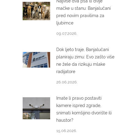
Najviše dva psa ili dvije
mačke u stanu: Banjalučani
pred novim pravilima za
ljubimce
09.07.2026.
Dok ljeto traje, Banjalučani
planiraju zimu: Evo zašto više
ne žele da rizikuju mlake
radijatore
26.06.2026.
Imate li pravo postaviti
kamere ispred zgrade,
snimati komšijino dvorište ili
haustor?
15.06.2026.