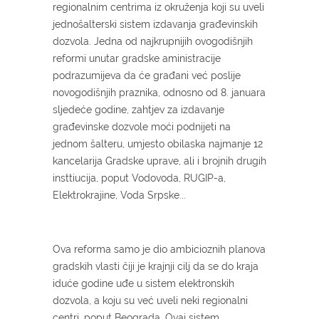
regionalnim centrima iz okruženja koji su uveli
jednošalterski sistem izdavanja građevinskih
dozvola. Jedna od najkrupnijih ovogodišnjih
reformi unutar gradske aministracije
podrazumijeva da će građani već poslije
novogodišnjih praznika, odnosno od 8. januara
sljedeće godine, zahtjev za izdavanje
građevinske dozvole moći podnijeti na
jednom šalteru, umjesto obilaska najmanje 12
kancelarija Gradske uprave, ali i brojnih drugih
insttiucija, poput Vodovoda, RUGIP-a,
Elektrokrajine, Voda Srpske...
Ova reforma samo je dio ambicioznih planova
gradskih vlasti čiji je krajnji cilj da se do kraja
iduće godine uđe u sistem elektronskih
dozvola, a koju su već uveli neki regionalni
centri, poput Beograda. Ovaj sistem