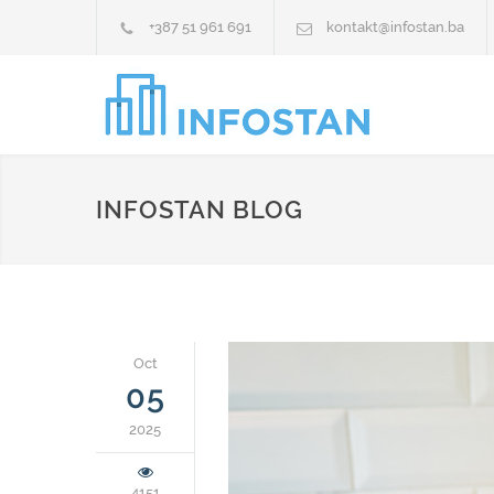
+387 51 961 691
kontakt@infostan.ba
INFOSTAN BLOG
Oct
05
2025
4151