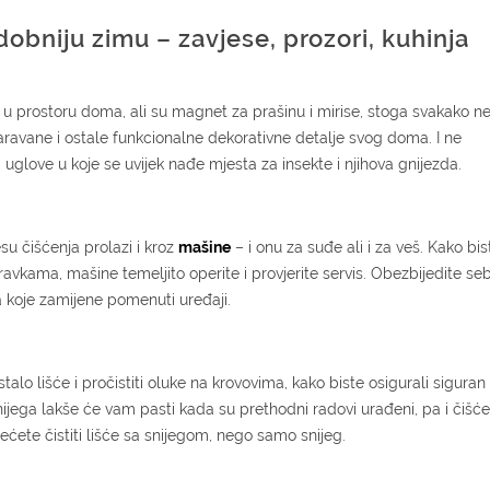
dobniju zimu – zavjese, prozori, kuhinja
u prostoru doma, ali su magnet za prašinu i mirise, stoga svakako n
paravane i ostale funkcionalne dekorativne detalje svog doma. I ne
 uglove u koje se uvijek nađe mjesta za insekte i njihova gnijezda.
su čišćenja prolazi i kroz
mašine
– i onu za suđe ali i za veš. Kako bis
avkama, mašine temeljito operite i provjerite servis. Obezbijedite seb
 koje zamijene pomenuti uređaji.
ostalo lišće i pročistiti oluke na krovovima, kako biste osigurali siguran
ijega lakše će vam pasti kada su prethodni radovi urađeni, pa i čišće
ećete čistiti lišće sa snijegom, nego samo snijeg.