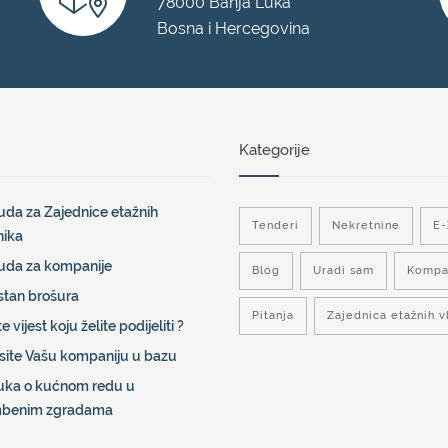
78000 Banja Luka
Bosna i Hercegovina
Kategorije
da za Zajednice etažnih
Tenderi
Nekretnine
E
nika
uda za kompanije
Blog
Uradi sam
Kompa
stan brošura
Pitanja
Zajednica etažnih v
e vijest koju želite podijeliti ?
site Vašu kompaniju u bazu
uka o kućnom redu u
mbenim zgradama