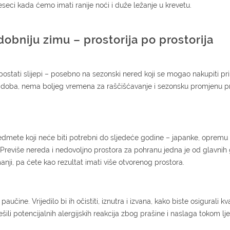
seci kada ćemo imati ranije noći i duže ležanje u krevetu.
obniju zimu – prostorija po prostorija
stati slijepi – posebno na sezonski nered koji se mogao nakupiti pri 
ih doba, nema boljeg vremena za raščišćavanje i sezonsku promjenu p
predmete koji neće biti potrebni do sljedeće godine – japanke, opremu
. Previše nereda i nedovoljno prostora za pohranu jedna je od glavnih
anji, pa ćete kao rezultat imati više otvorenog prostora.
aučine. Vrijedilo bi ih očistiti, iznutra i izvana, kako biste osigurali kv
iješili potencijalnih alergijskih reakcija zbog prašine i naslaga tokom lj