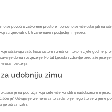
ćemo se povući u zatvorene prostore i ponovno se više oslanjati na od
oji su vjerovatno bili zanemareni posljednjih mjeseci.
e koje održavaju vašu kuću čistom i urednom tokom cijele godine, pr
šćavanje doma i osvježenje. Portal Ljepota i zdravlje predlaže jesenje 
irusa i bakterija.
 za udobniju zimu
okusiranje na područja koja ćete više koristiti u nadolazećim mjesec
 čišćenje‘. Odvajanje vremena za to sada, prije nego što se vrijeme p
nije biti zahvalni.