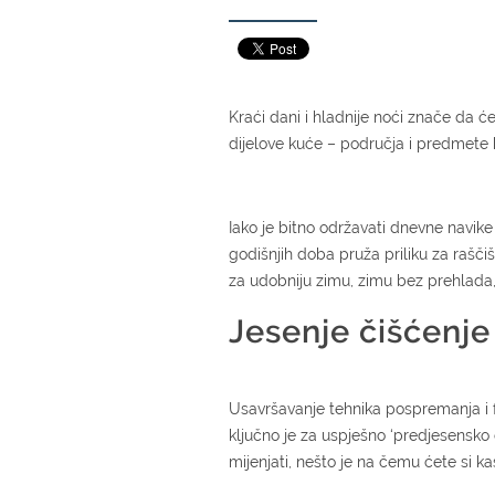
Kraći dani i hladnije noći znače da 
dijelove kuće – područja i predmete k
Iako je bitno održavati dnevne navik
godišnjih doba pruža priliku za rašči
za udobniju zimu, zimu bez prehlada, v
Jesenje čišćenje
Usavršavanje tehnika pospremanja i f
ključno je za uspješno ‘predjesensko
mijenjati, nešto je na čemu ćete si kas