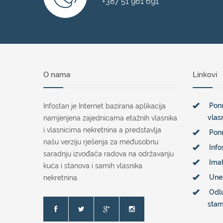
+387 51 961 691
O nama
Linkovi
Ponu
Infostan je Internet bazirana aplikacija
vlas
namjenjena zajednicama etažnih vlasnika
i vlasnicima nekretnina a predstavlja
Pon
našu verziju rješenja za međusobnu
Info
saradnju izvođača radova na održavanju
Imat
kuća i stanova i samih vlasnika
Une
nekretnina.
Odl
sta