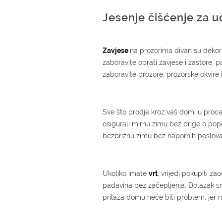
Jesenje čišćenje za u
Zavjese
na prozorima divan su dekor 
zaboravite oprati zavjese i zastore, 
zaboravite prozore, prozorske okvire i
Sve što prodje kroz vaš dom, u proce
osigurali mirnu zimu bez brige o popr
bezbrižnu zimu bez napornih poslova
Ukoliko imate
vrt
, vrijedi pokupiti za
padavina bez začepljenja. Dolazak sn
prilaza domu neće biti problem, jer n