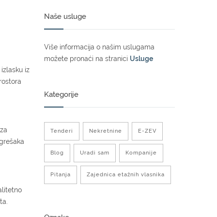
Naše usluge
Više informacija o našim uslugama
možete pronaći na stranici
Usluge
izlasku iz
rostora
Kategorije
 za
Tenderi
Nekretnine
E-ZEV
 grešaka
Blog
Uradi sam
Kompanije
Pitanja
Zajednica etažnih vlasnika
alitetno
eta.