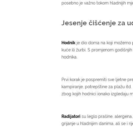
posebno je važno tokom hladnijih mje
Jesenje čišćenje za ud
Hodnik
je dio doma na koji možemo po
kuće ili žurbi. S promjenom godišnj
hodnika.
Prvi korak je pospremiti sve ljetne 
kampiranje, potrepštine za plažu itd
zbog kojih hodnici ionako izgledaju m
Radijatori
su leglo prašine, alergena, p
grijanje u hladnijim danima, ali se i r