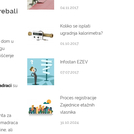
04.11.2017.
rebali
Koliko se isplati
ugradnja kalorimetra?
i dom u
01.10.2017.
ogu
išćenje
Infostan EZEV
07.07.2017.
adraci
su
Proces registracije
Zajednice etažnih
vlasnika
nta za
e madraca
31.10.2024.
ne, ali