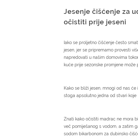
Jesenje čišćenje za ud
očistiti prije jeseni
Iako se proljetno čišćenje često sma
jesen, jer se pripremamo provesti vi
napredovati u našim domovima tokom
kuće prije sezonske promjene može po
Kako se bliži jesen, mnogi od nas će 
stoga apsolutno jedna od stvari koje bi
Znati kako očistiti madrac ne mora bi
več pomiješanog s vodom, a zatim ga
sodom bikarbonom za dubinsko čišćenj