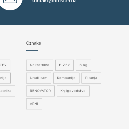
kontakt@infostan.ba
Oznake
-ZEV
Nekretnine
E-ZEV
Blog
nije
Uradi sam
Kompanije
Pitanja
lasnika
RENOVATOR
Knjigovodstvo
ARHI