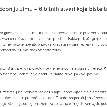
obniju zimu – 6 bitnih stvari koje biste t
tra glavnim događajem u kalendaru čišćenja, jednako je važno očistit
še vremena ušuškani u zatvorenom prostoru. Bakterije, buđ i grinje m
 zime, kako temperatura pada i pojačavamo grijanje, pa vam brzo č
moći da i vi i vaš dom ostanete zdravi.
iskoristiti priliku da provedu više vremena odmarajući se u krevetu.
M
ste trebali očistiti prije jeseni, uz plahte, deke, pa čak i jastuke.
ti zastrašujuće; jednostavno ga usisajte i poprskajte s malo deterdže
 ostavite da se prozrači jedan dan. Takođe, preporučujemo čišćenj
e. Stvaranje čistog okruženja za spavanje bitno je tokom cijele godi