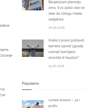
Banjalučani planiraju
zimu: Evo zašto više ne
žele da rizikuju mlake
radijatore
ređene
26.06.2026.
Imate li pravo postaviti
kamere ispred zgrade,
omjena
snimati komšijino
čišćenje
dvorište ili haustor?
15.06.2026.
Popularno
ima
očne
Limeni krovovi – za i
protiv