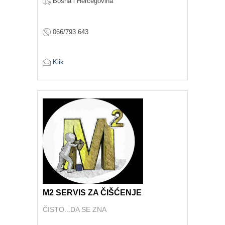
Bosna i Hercegovina
066/793 643
Klik
M2 SERVIS ZA ČIŠĆENJE
ČISTO...DA SE ZNA