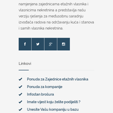
namjenjena zajednicama etažnih vlasnika i
vlasnicima nekretnina a predstavlja našu
verziju rješenja za međusobnu saradnju
izvođača radova na održavanju kuća i stanova
i samih vlasnika nekretnina.
Linkovi
Ponuda za Zajednice etažnih vlasnika
Ponuda za kompanije
Infostan brošura
Imate vijest koju želite podijeliti ?
Unesite Vašu kompaniju u bazu