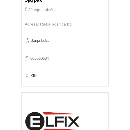
Sjaj pak
Čišćenje stubišta
Adresa: Rajka bosnica bb
Banja Luka
065560684
Klik