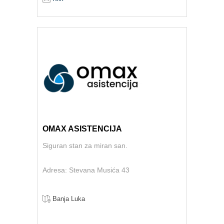
OMAX ASISTENCIJA
Siguran stan za miran san.
Adresa: Stevana Musića 43
Banja Luka