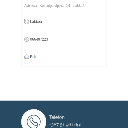
Adresa: Karadjordjeva 14, Laktaši
Laktaši
066497223
Klik
Telefon:
+387 51 961 691