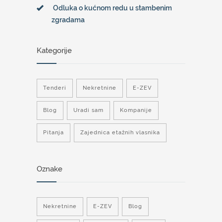
Odluka o kućnom redu u stambenim
zgradama
Kategorije
Tenderi
Nekretnine
E-ZEV
Blog
Uradi sam
Kompanije
Pitanja
Zajednica etažnih vlasnika
Oznake
Nekretnine
E-ZEV
Blog