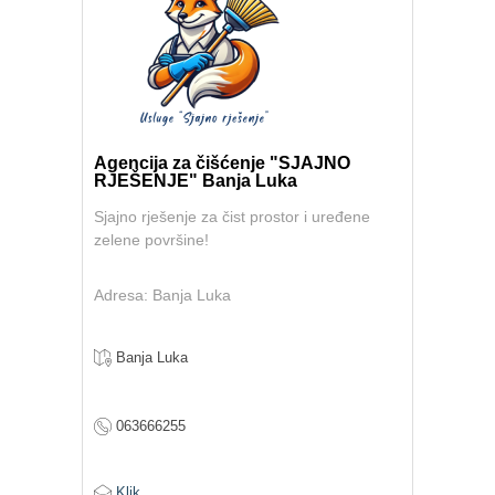
Agencija za čišćenje "SJAJNO
RJEŠENJE" Banja Luka
Sjajno rješenje za čist prostor i uređene
zelene površine!
Adresa: Banja Luka
Banja Luka
063666255
Klik