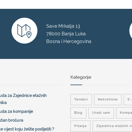
Save Mrkalja 13
78000 Banja Luka
Bosna i Hercegovina
Kategorije
da za Zajednice etažnih
Tenderi
Nekretnine
E
nika
uda za kompanije
Blog
Uradi sam
Kompa
stan brošura
Pitanja
Zajednica etažnih v
e vijest koju želite podijeliti ?