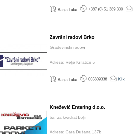
+387 (0) 51 389 300
Banja Luka
Završni radovi Brko
Građevinski radovi
Adresa: Relje Krilatice 5
065809338
Klik
Banja Luka
Knežević Entering d.o.o.
bar za kvadrat bolji
Adresa: Cara Dušana 137b