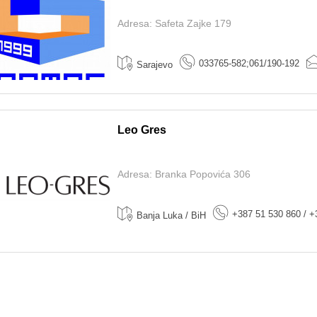
Adresa: Safeta Zajke 179
033765-582;061/190-192
Sarajevo
Leo Gres
Adresa: Branka Popovića 306
+387 51 530 860 / +
Banja Luka / BiH