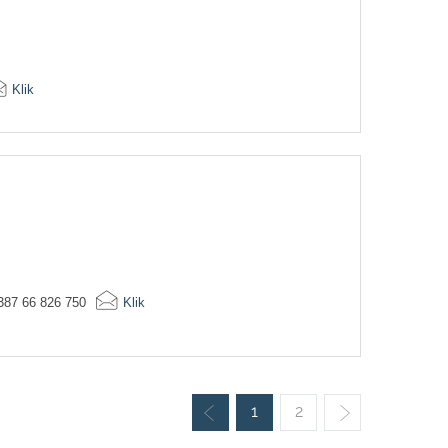
Klik
387 66 826 750
Klik
1
2