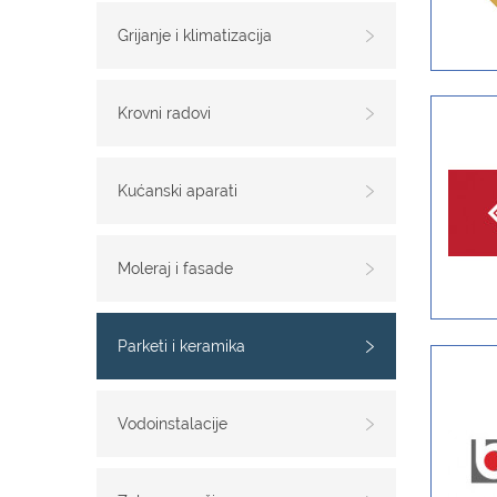
Grijanje i klimatizacija
Krovni radovi
Kućanski aparati
Moleraj i fasade
Parketi i keramika
Vodoinstalacije