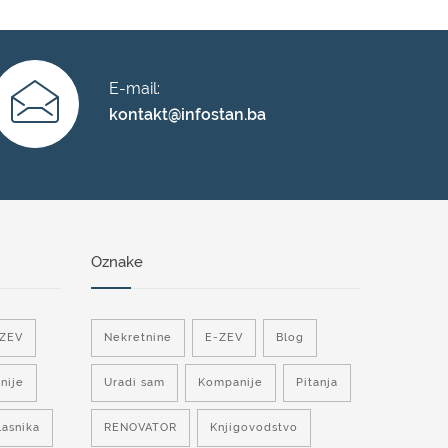
E-mail:
kontakt@infostan.ba
Oznake
-ZEV
Nekretnine
E-ZEV
Blog
nije
Uradi sam
Kompanije
Pitanja
lasnika
RENOVATOR
Knjigovodstvo