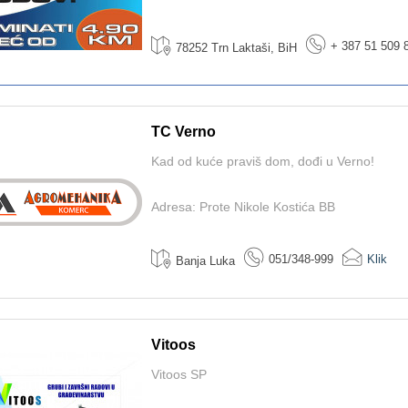
+ 387 51 509 
78252 Trn Laktaši, BiH
TC Verno
Kad od kuće praviš dom, dođi u Verno!
Adresa: Prote Nikole Kostića BB
051/348-999
Klik
Banja Luka
Vitoos
Vitoos SP