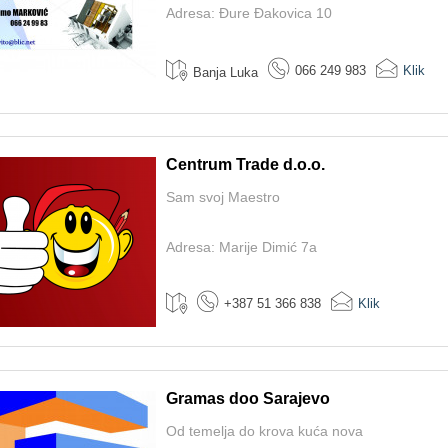
Adresa: Đure Đakovica 10
066 249 983
Klik
Banja Luka
Centrum Trade d.o.o.
Sam svoj Maestro
Adresa: Marije Dimić 7a
+387 51 366 838
Klik
Gramas doo Sarajevo
Od temelja do krova kuća nova