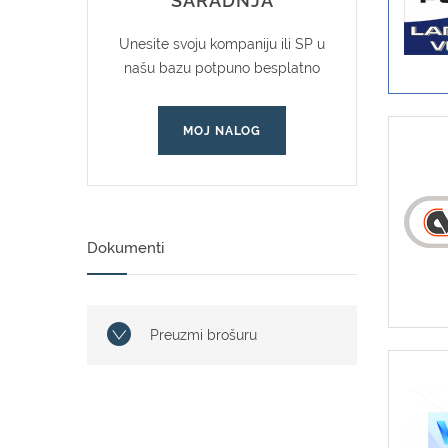
SARADNJA
Unesite svoju kompaniju ili SP u
našu bazu potpuno besplatno
MOJ NALOG
Dokumenti
Preuzmi brošuru