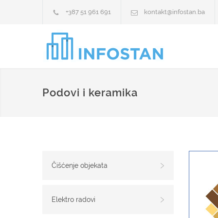
+387 51 961 691
kontakt@infostan.ba
Podovi i keramika
Čišćenje objekata
Elektro radovi