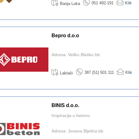
051 492-191
Klik
Banja Luka
Bepro d.o.o
Adresa: Veliko Blaško bb
387 (51) 501 111
Klik
Laktaši
BINIS d.o.o.
Inspiracija u betonu
Adresa: Jovana Bijelića bb