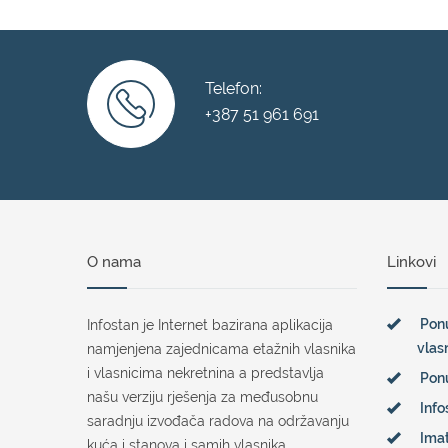
Telefon:
+387 51 961 691
O nama
Linkovi
Ponu
Infostan je Internet bazirana aplikacija
vlas
namjenjena zajednicama etažnih vlasnika
i vlasnicima nekretnina a predstavlja
Pon
našu verziju rješenja za međusobnu
Info
saradnju izvođača radova na održavanju
Imat
kuća i stanova i samih vlasnika