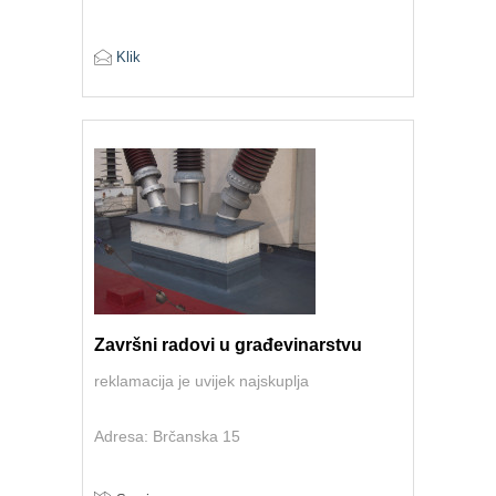
Klik
Završni radovi u građevinarstvu
reklamacija je uvijek najskuplja
Adresa: Brčanska 15