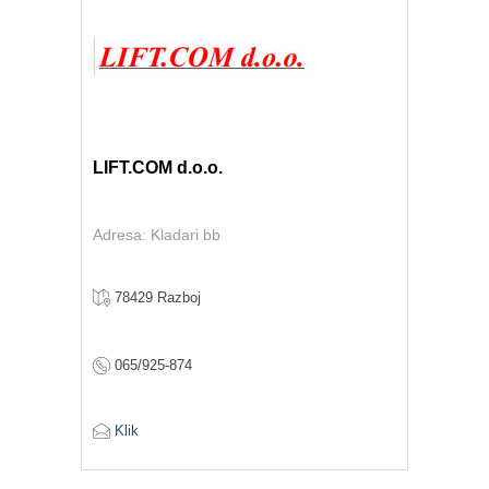
LIFT.COM d.o.o.
Adresa: Kladari bb
78429 Razboj
065/925-874
Klik