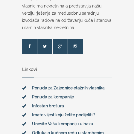
vlasnicima nekretnina a predstavlja našu
verziju rješenja za međusobnu saradnju
izvođača radova na održavanju kuća i stanova
i samih vlasnika nekretnina.
Linkovi
Ponuda za Zajednice etažnih vlasnika
Ponuda za kompanije
Infostan brošura
Imate vijest koju želite podijeliti ?
Unesite Vašu kompaniju u bazu
Odluka o kućnom redu u stambenim