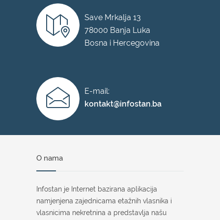
Save Mrkalja 13
78000 Banja Luka
Bosna i Hercegovina
E-mail:
kontakt@infostan.ba
O nama
Infostan je Internet bazirana aplikacija
namjenjena zajednicama etažnih vlasnika i
vlasnicima nekretnina a predstavlja našu