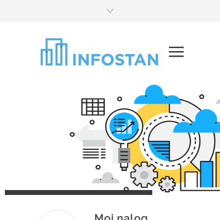
Online knjigovodstvo za zajednice
etažnih vlasnika
Moj nalog