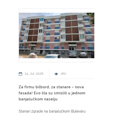
23. Jul. 2026.
160
09.
Za firmu bilbord, za stanare – nova
Najviš
fasada! Evo šta su smislili u jednom
Banja
banjalučkom naselju
ljubi
Stanari zgrade na banjalučkom Bulevaru
Vlasni