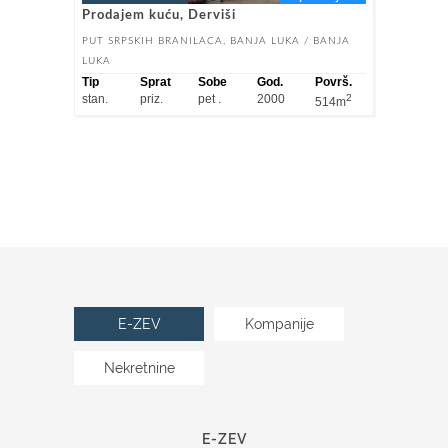
Prodajem kuću, Derviši
PUT SRPSKIH BRANILACA, BANJA LUKA / BANJA
LUKA
Tip
Sprat
Sobe
God.
Površ.
stan.
priz.
pet .
2000
2
514m
E-ZEV
Kompanije
Nekretnine
E-ZEV