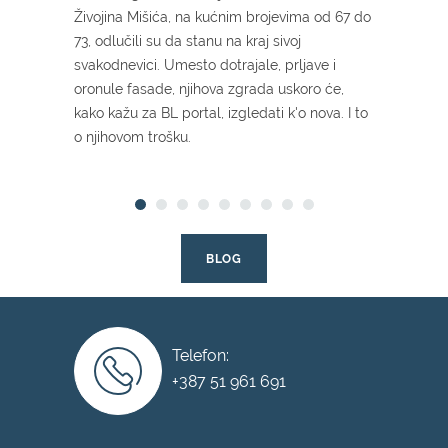
Živojina Mišića, na kućnim brojevima od 67 do
dobiti 
73, odlučili su da stanu na kraj sivoj
ljubim
svakodnevici. Umesto dotrajale, prljave i
dvoriš
oronule fasade, njihova zgrada uskoro će,
prijed
kako kažu za BL portal, izgledati k'o nova. I to
jedno 
o njihovom trošku.
najviše
BLOG
Telefon:
+387 51 961 691