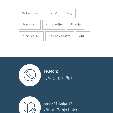
Nekretnine
E-ZEV
Blog
Uradi sam
Kompanije
Pitanja
RENOVATOR
Knjigovodstvo
ARHI
Telefon:
+387 51 961 691
Save Mrkalja 13
78000 Banja Luka