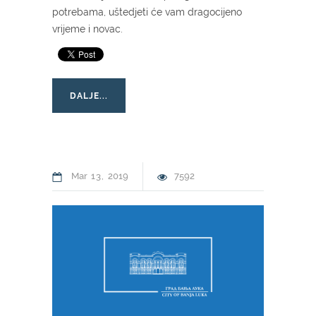
potrebama, uštedjeti će vam dragocijeno
vrijeme i novac.
DALJE...
Mar
13
2019
7592