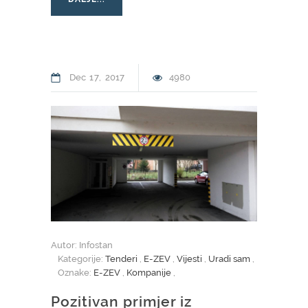
Dec
17
2017
4980
Autor: Infostan
Kategorije:
Tenderi
,
E-ZEV
,
Vijesti
,
Uradi sam
,
Oznake:
E-ZEV
,
Kompanije
,
Pozitivan primjer iz