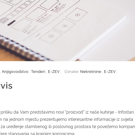
e
,
Knjigovodstvo
,
Tenderi
,
E-ZEV
,
Oznake:
Nekretnine
,
E-ZEV
,
vis
riliku da Vam predstavimo novi "proizvod" iz naše kuhinje - Infostan.
m na jednom mjestu prezentujemo interesantne informacije iz svijeta
de za uređenje stambenog ili poslovnog prostora te povežemo kompani
ere stanovanja sa krajnjim korisnicima