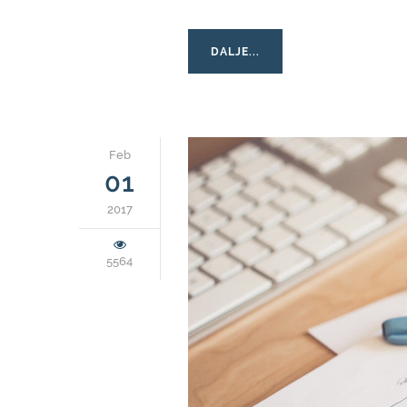
DALJE...
Feb
01
2017
5564