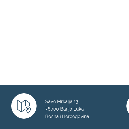
Save Mrkalja 13
78000 Banja Luka
Bosna i Hercegovina