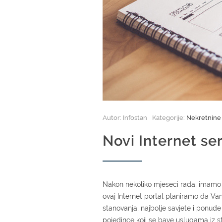
Autor: Infostan
Kategorije:
Nekretnin
Novi Internet ser
Nakon nekoliko mjeseci rada, imamo p
ovaj Internet portal planiramo da Va
stanovanja, najbolje savjete i ponu
pojedince koji se bave uslugama iz sf