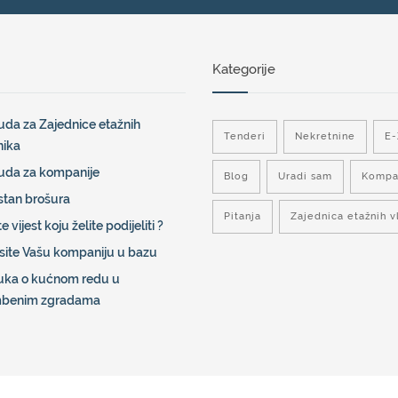
Kategorije
da za Zajednice etažnih
Tenderi
Nekretnine
E
nika
uda za kompanije
Blog
Uradi sam
Kompa
stan brošura
Pitanja
Zajednica etažnih v
e vijest koju želite podijeliti ?
site Vašu kompaniju u bazu
uka o kućnom redu u
mbenim zgradama