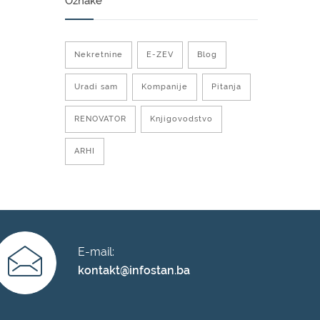
Oznake
Nekretnine
E-ZEV
Blog
Uradi sam
Kompanije
Pitanja
RENOVATOR
Knjigovodstvo
ARHI
E-mail:
kontakt@infostan.ba