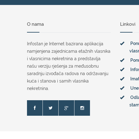
O nama
Linkovi
Ponu
Infostan je Internet bazirana aplikacija
vlas
namjenjena zajednicama etažnih vlasnika
i vlasnicima nekretnina a predstavlja
Pon
našu verziju rješenja za međusobnu
Info
saradnju izvođača radova na održavanju
Imat
kuća i stanova i samih vlasnika
Une
nekretnina.
Odl
sta