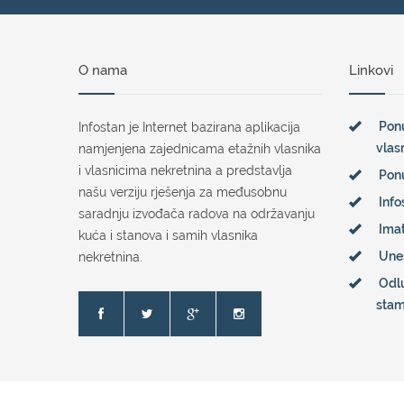
O nama
Linkovi
Ponu
Infostan je Internet bazirana aplikacija
vlas
namjenjena zajednicama etažnih vlasnika
i vlasnicima nekretnina a predstavlja
Pon
našu verziju rješenja za međusobnu
Info
saradnju izvođača radova na održavanju
Imat
kuća i stanova i samih vlasnika
Une
nekretnina.
Odl
sta