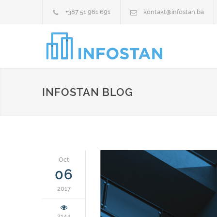
+387 51 961 691
kontakt@infostan.ba
INFOSTAN BLOG
Oct
06
2017
2144