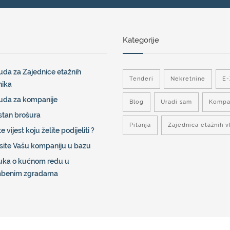
Kategorije
da za Zajednice etažnih
Tenderi
Nekretnine
E
nika
uda za kompanije
Blog
Uradi sam
Kompa
stan brošura
Pitanja
Zajednica etažnih v
e vijest koju želite podijeliti ?
site Vašu kompaniju u bazu
uka o kućnom redu u
mbenim zgradama