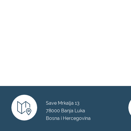
Save Mrkalja 13
78000 Banja Luka
Bosna i Hercegovina