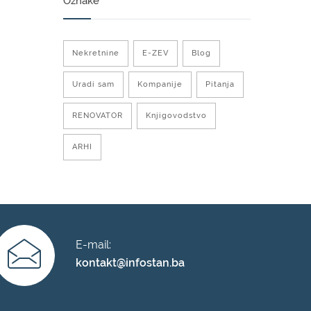
Oznake
Nekretnine
E-ZEV
Blog
Uradi sam
Kompanije
Pitanja
RENOVATOR
Knjigovodstvo
ARHI
E-mail:
kontakt@infostan.ba