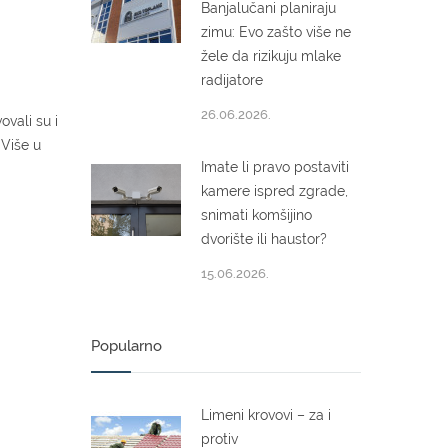
Banjalučani planiraju
zimu: Evo zašto više ne
žele da rizikuju mlake
radijatore
26.06.2026.
vali su i
 Više u
Imate li pravo postaviti
kamere ispred zgrade,
snimati komšijino
dvorište ili haustor?
15.06.2026.
Popularno
Limeni krovovi – za i
protiv