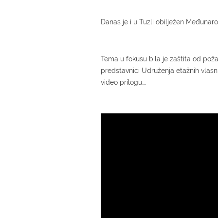
Danas je i u Tuzli obilježen Međunar
Tema u fokusu bila je zaštita od pož
predstavnici Udruženja etažnih vlasnik
video prilogu….