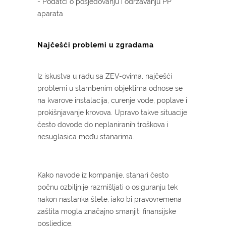
- Podatci o posjedovanju i održavanju PP
aparata
Najčešći problemi u zgradama
Iz iskustva u radu sa ZEV-ovima, najčešći
problemi u stambenim objektima odnose se
na kvarove instalacija, curenje vode, poplave i
prokišnjavanje krovova. Upravo takve situacije
često dovode do neplaniranih troškova i
nesuglasica među stanarima.
Kako navode iz kompanije, stanari često
počnu ozbiljnije razmišljati o osiguranju tek
nakon nastanka štete, iako bi pravovremena
zaštita mogla značajno smanjiti finansijske
posljedice.