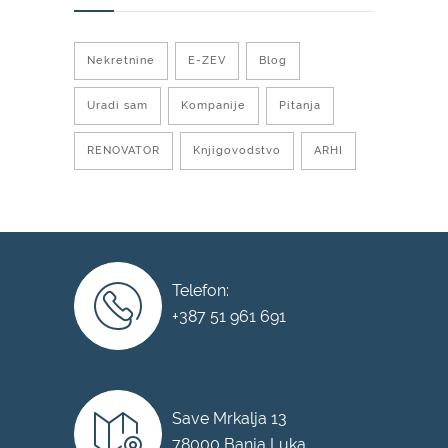
Nekretnine
E-ZEV
Blog
Uradi sam
Kompanije
Pitanja
RENOVATOR
Knjigovodstvo
ARHI
Telefon:
+387 51 961 691
Save Mrkalja 13
78000 Banja Luka