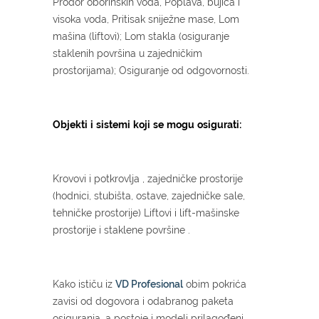
Prodor oborinskih voda, Poplava, bujica i
visoka voda, Pritisak sniježne mase, Lom
mašina (liftovi); Lom stakla (osiguranje
staklenih površina u zajedničkim
prostorijama); Osiguranje od odgovornosti.
Objekti
i
sistemi
koji
se
mogu
osigurati
:
Krovovi i potkrovlja , zajedničke prostorije
(hodnici, stubišta, ostave, zajedničke sale,
tehničke prostorije) Liftovi i lift-mašinske
prostorije i staklene površine .
Kako ističu iz
VD Profesional
obim pokrića
zavisi od dogovora i odabranog paketa
osiguranja, a postoje i modeli prilagođeni