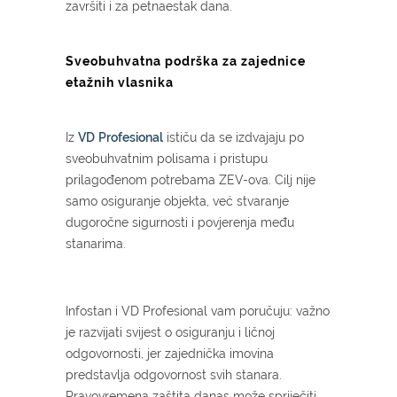
završiti i za petnaestak dana.
Sveobuhvatna podrška za zajednice
etažnih vlasnika
Iz
VD
Profesional
ističu da se izdvajaju po
sveobuhvatnim polisama i pristupu
prilagođenom potrebama ZEV-ova. Cilj nije
samo osiguranje objekta, već stvaranje
dugoročne sigurnosti i povjerenja među
stanarima.
Infostan i VD Profesional vam poručuju: važno
je razvijati svijest o osiguranju i ličnoj
odgovornosti, jer zajednička imovina
predstavlja odgovornost svih stanara.
Pravovremena zaštita danas može spriječiti