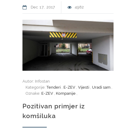
Dec
17
2017
4982
Autor: Infostan
Kategorije:
Tenderi
,
E-ZEV
,
Vijesti
,
Uradi sam
,
Oznake:
E-ZEV
,
Kompanije
,
Pozitivan primjer iz
komšiluka