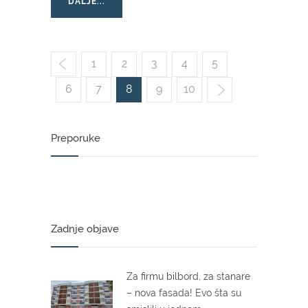
DALJE...
1
2
3
4
5
6
7
8
9
10
Preporuke
Zadnje objave
Za firmu bilbord, za stanare
– nova fasada! Evo šta su