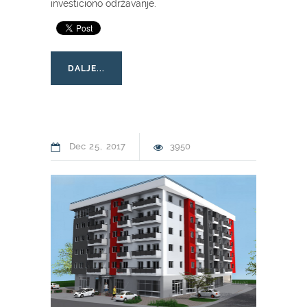
investiciono održavanje.
DALJE...
Dec
25
2017
3950