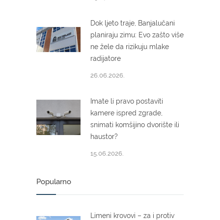
Dok ljeto traje, Banjalučani
planiraju zimu: Evo zašto više
ne žele da rizikuju mlake
radijatore
26.06.2026.
Imate li pravo postaviti
kamere ispred zgrade,
snimati komšijino dvorište ili
haustor?
15.06.2026.
Popularno
Limeni krovovi – za i protiv