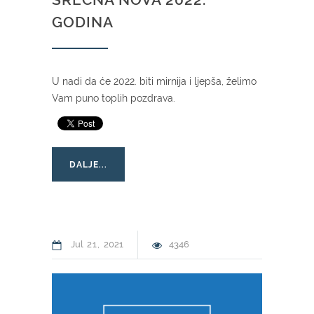
GODINA
U nadi da će 2022. biti mirnija i ljepša, želimo
Vam puno toplih pozdrava.
DALJE...
Jul
21
2021
4346