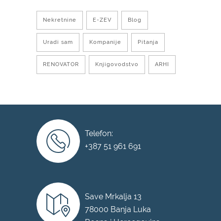
Nekretnine
E-ZEV
Blog
Uradi sam
Kompanije
Pitanja
RENOVATOR
Knjigovodstvo
ARHI
Telefon:
+387 51 961 691
Save Mrkalja 13
78000 Banja Luka