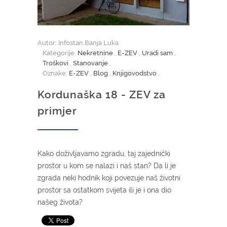
Autor: Infostan Banja Luka
Kategorije:
Nekretnine
,
E-ZEV
,
Uradi sam
,
Troškovi
,
Stanovanje
,
Oznake:
E-ZEV
,
Blog
,
Knjigovodstvo
,
Kordunaška 18 - ZEV za
primjer
Kako doživljavamo zgradu, taj zajednički
prostor u kom se nalazi i naš stan? Da li je
zgrada neki hodnik koji povezuje naš životni
prostor sa ostatkom svijeta ili je i ona dio
našeg života?