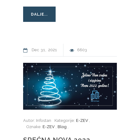
DALJE...
Dec
31
2021
6603
Autor: Infostan
Kategorije:
E-ZEV
,
Oznake:
E-ZEV
,
Blog
,
SREĆNA NOVA 2022.