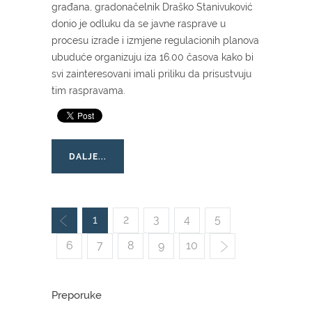
građana, gradonačelnik Draško Stanivuković
donio je odluku da se javne rasprave u
procesu izrade i izmjene regulacionih planova
ubuduće organizuju iza 16.00 časova kako bi
svi zainteresovani imali priliku da prisustvuju
tim raspravama.
DALJE...
1
2
3
4
5
6
7
8
9
10
Preporuke