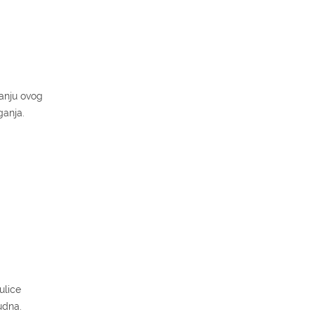
vanju ovog
ganja.
ulice
udna.