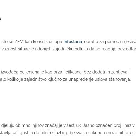
e
n što se ZEV, kao korisnik usluga
Infostana
, obratio za pomoć u rješa
važnost situacije i donijeli zajedničku odluku da se reaguje bez odla
izvođača ocijenjena je kao brza i efikasna, bez dodatnih zahtjeva i
alo koliko je zajedništvo ključno za unapređenje uslova stanovanja.
 djeluju obimno, njihov značaj je višestruk. Jasno označen broj i naziv 
avljača i gostiju do hitnih službi, gdje svaka sekunda može biti pres