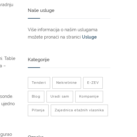
aradnju
Naše usluge
Više informacija o našim uslugama
možete pronaći na stranici
Usluge
i. Table
Kategorije
a –
Tenderi
Nekretnine
E-ZEV
 sonde.
Blog
Uradi sam
Kompanije
e ujedno
Pitanja
Zajednica etažnih vlasnika
sigurao