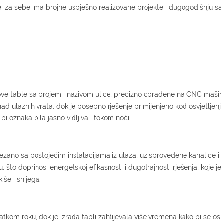
 iza sebe ima brojne uspješno realizovane projekte i dugogodišnju s
nove table sa brojem i nazivom ulice, precizno obrađene na CNC mašin
nad ulaznih vrata, dok je posebno rješenje primijenjeno kod osvjetljenj
 bi oznaka bila jasno vidljiva i tokom noći.
ovezano sa postojećim instalacijama iz ulaza, uz sprovedene kanalice i
 što doprinosi energetskoj efikasnosti i dugotrajnosti rješenja, koje j
še i snijega.
ratkom roku, dok je izrada tabli zahtijevala više vremena kako bi se o