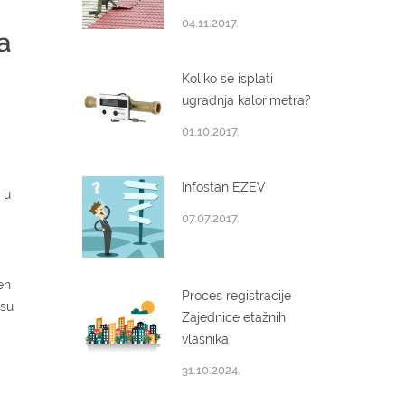
04.11.2017.
a
Koliko se isplati
ugradnja kalorimetra?
01.10.2017.
Infostan EZEV
 u
07.07.2017.
en
Proces registracije
 su
Zajednice etažnih
vlasnika
31.10.2024.