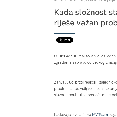
Autor: Infostan Banja Luka
Kategorije:
Kada složnost st
riješe važan pro
U ulici Ada 18 realizovan je još jedan
zgradama zapravo od velikog značaja
Zahvaljujući brzoj reakciji i zajednič
problem slabe vidljivosti oznake broj
službe poput Hitne pomoći imale pot
Radove je izvela firma
MV Team
, koj