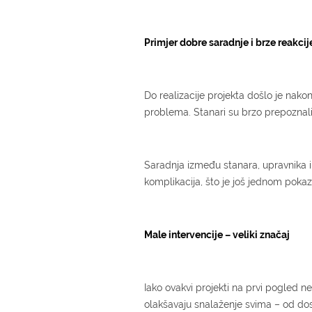
Primjer dobre saradnje i brze reakcij
Do realizacije projekta došlo je nako
problema. Stanari su brzo prepoznali 
Saradnja između stanara, upravnika i 
komplikacija, što je još jednom pokaz
Male intervencije – veliki značaj
Iako ovakvi projekti na prvi pogled ne
olakšavaju snalaženje svima – od dost