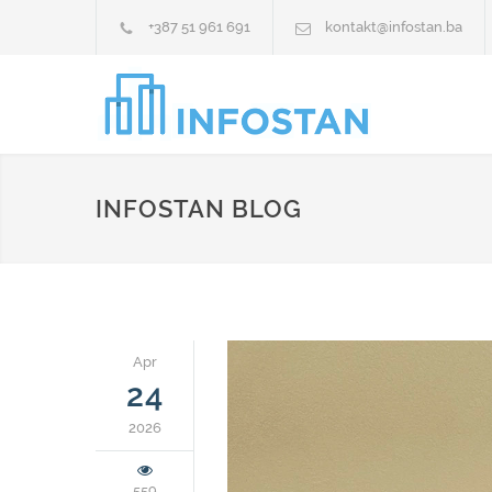
+387 51 961 691
kontakt@infostan.ba
INFOSTAN BLOG
Apr
24
2026
559