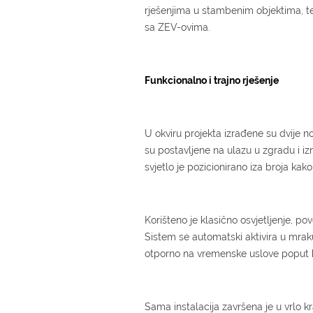
rješenjima u stambenim objektima, te
sa ZEV-ovima.
Funkcionalno i trajno rješenje
U okviru projekta izrađene su dvije 
su postavljene na ulazu u zgradu i iz
svjetlo je pozicionirano iza broja kako
Korišteno je klasično osvjetljenje, p
Sistem se automatski aktivira u mraku,
otporno na vremenske uslove poput ki
Sama instalacija završena je u vrlo k