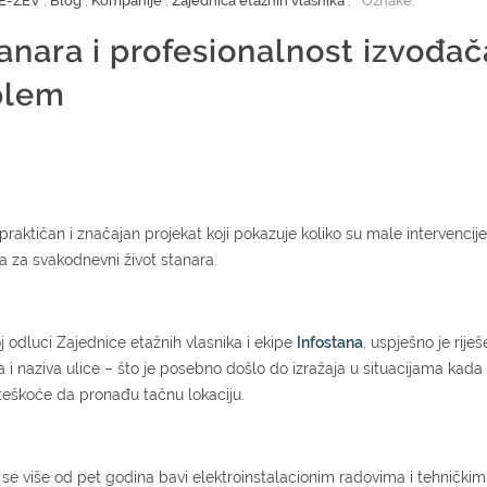
E-ZEV
,
Blog
,
Kompanije
,
Zajednica etažnih vlasnika
,
Oznake:
anara i profesionalnost izvođač
blem
 praktičan i značajan projekat koji pokazuje koliko su male intervencije
 za svakodnevni život stanara.
koj odluci Zajednice etažnih vlasnika i ekipe
Infostana
, uspješno je riješ
a i naziva ulice – što je posebno došlo do izražaja u situacijama kada
eškoće da pronađu tačnu lokaciju.
a se više od pet godina bavi elektroinstalacionim radovima i tehničkim