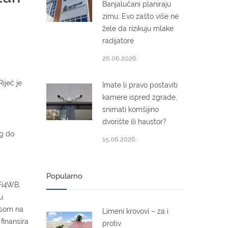
Banjalučani planiraju
zimu: Evo zašto više ne
žele da rizikuju mlake
radijatore
26.06.2026.
iječ je
Imate li pravo postaviti
kamere ispred zgrade,
snimati komšijino
dvorište ili haustor?
rg do
15.06.2026.
Popularno
iFi4WB,
u
kusom na
Limeni krovovi – za i
finansira
protiv