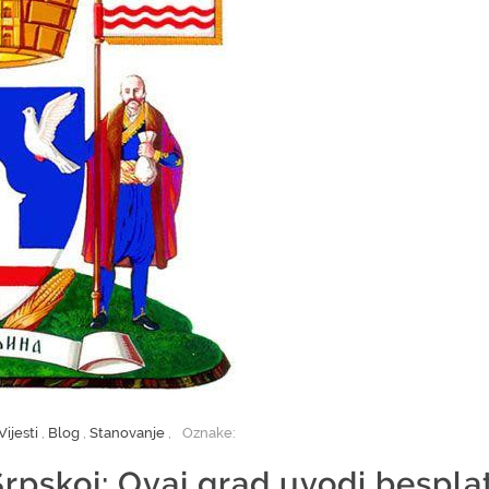
Vijesti
,
Blog
,
Stanovanje
,
Oznake:
Srpskoj: Ovaj grad uvodi bespla