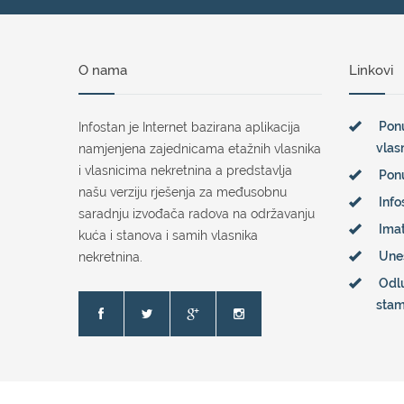
O nama
Linkovi
Ponu
Infostan je Internet bazirana aplikacija
vlas
namjenjena zajednicama etažnih vlasnika
i vlasnicima nekretnina a predstavlja
Pon
našu verziju rješenja za međusobnu
Info
saradnju izvođača radova na održavanju
Imat
kuća i stanova i samih vlasnika
Une
nekretnina.
Odl
sta