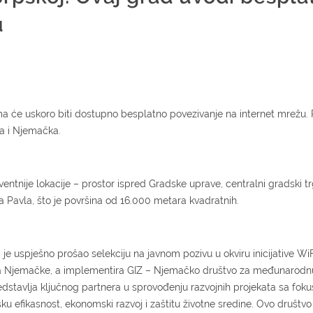
u
ima će uskoro biti dostupno besplatno povezivanje na internet mrežu. R
ija i Njemačka.
kventnije lokacije – prostor ispred Gradske uprave, centralni gradski t
ha Pavla, što je površina od 16.000 metara kvadratnih.
je uspješno prošao selekciju na javnom pozivu u okviru inicijative W
lada Njemačke, a implementira GIZ – Njemačko društvo za međunarodn
redstavlja ključnog partnera u sprovođenju razvojnih projekata sa fo
u efikasnost, ekonomski razvoj i zaštitu životne sredine. Ovo društvo 