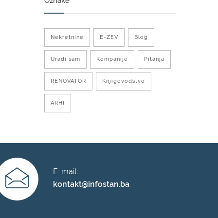
Oznake
Nekretnine
E-ZEV
Blog
Uradi sam
Kompanije
Pitanja
RENOVATOR
Knjigovodstvo
ARHI
E-mail:
kontakt@infostan.ba