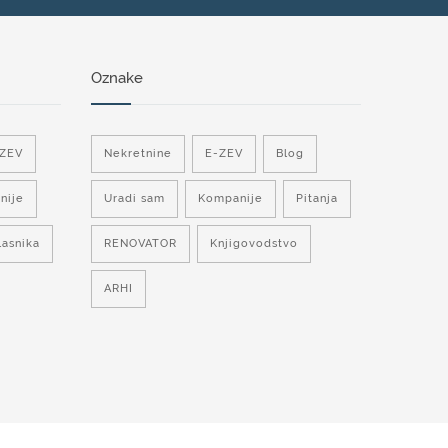
Oznake
-ZEV
Nekretnine
E-ZEV
Blog
nije
Uradi sam
Kompanije
Pitanja
lasnika
RENOVATOR
Knjigovodstvo
ARHI