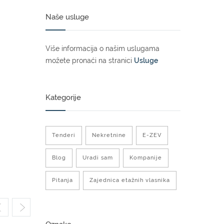
Naše usluge
Više informacija o našim uslugama
možete pronaći na stranici
Usluge
Kategorije
Tenderi
Nekretnine
E-ZEV
Blog
Uradi sam
Kompanije
Pitanja
Zajednica etažnih vlasnika