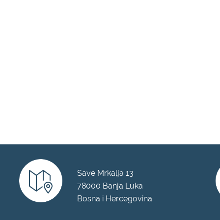
Save Mrkalja 13
78000 Banja Luka
Bosna i Hercegovina