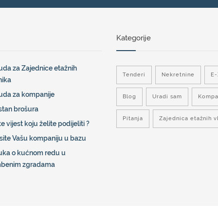
Kategorije
da za Zajednice etažnih
Tenderi
Nekretnine
E
nika
uda za kompanije
Blog
Uradi sam
Kompa
stan brošura
Pitanja
Zajednica etažnih v
e vijest koju želite podijeliti ?
site Vašu kompaniju u bazu
uka o kućnom redu u
mbenim zgradama