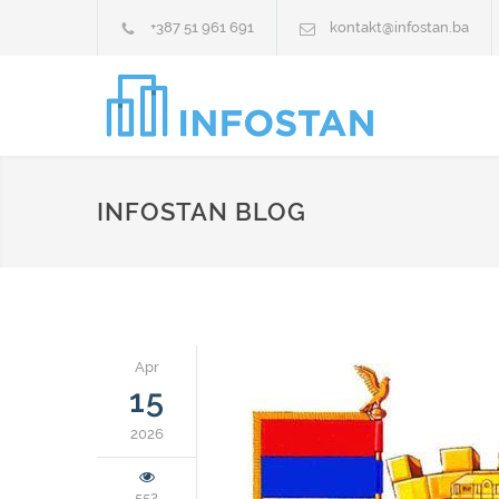
+387 51 961 691
kontakt@infostan.ba
INFOSTAN BLOG
Apr
15
2026
552