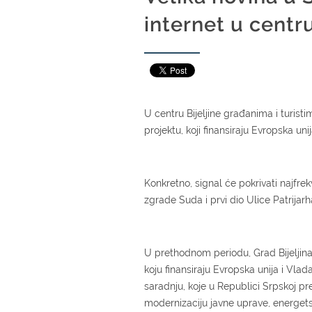
internet u centr
U centru Bijeljine građanima i turist
projektu, koji finansiraju Evropska un
Konkretno, signal će pokrivati najfre
zgrade Suda i prvi dio Ulice Patrijar
U prethodnom periodu, Grad Bijeljina 
koju finansiraju Evropska unija i V
saradnju, koje u Republici Srpskoj p
modernizaciju javne uprave, energetsk