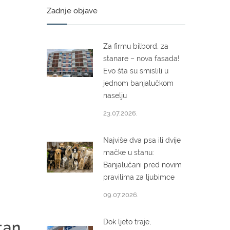
Zadnje objave
Za firmu bilbord, za
stanare – nova fasada!
Evo šta su smislili u
jednom banjalučkom
naselju
23.07.2026.
Najviše dva psa ili dvije
mačke u stanu:
Banjalučani pred novim
pravilima za ljubimce
09.07.2026.
Dok ljeto traje,
tan