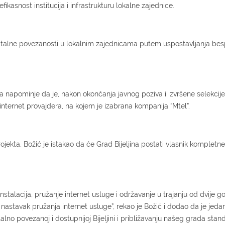
fikasnost institucija i infrastrukturu lokalne zajednice.
digitalne povezanosti u lokalnim zajednicama putem uspostavljanja bes
a napominje da je, nakon okončanja javnog poziva i izvršene selekcije
internet provajdera, na kojem je izabrana kompanija “Mtel”.
ojekta, Božić je istakao da će Grad Bijeljina postati vlasnik kompletn
nstalacija, pružanje internet usluge i održavanje u trajanju od dvije g
nastavak pružanja internet usluge”, rekao je Božić i dodao da je jeda
talno povezanoj i dostupnijoj Bijeljini i približavanju našeg grada sta