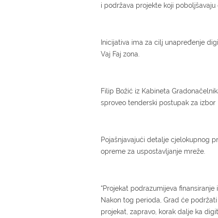
i podržava projekte koji poboljšavaju e
Inicijativa ima za cilj unapređenje 
Vaj Faj zona.
Filip Božić iz Kabineta Gradonačelnik
sproveo tenderski postupak za izbor 
Pojašnjavajući detalje cjelokupnog pr
opreme za uspostavljanje mreže.
“Projekat podrazumijeva finansiranje i
Nakon tog perioda, Grad će podržati 
projekat, zapravo, korak dalje ka digi