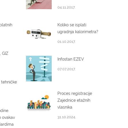
04.11.2017.
platnih
Koliko se isplati
ugradnja kalorimetra?
01.10.2017.
, GIZ
Infostan EZEV
07.07.2017.
e tehničke
Proces registracije
Zajednice etažnih
vlasnika
odine.
31.10.2024.
n ovakav
ndardima