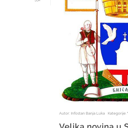
Autor: Infostan Banja Luka
Kategorije:
Velika novina u 